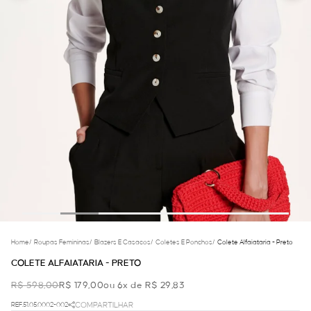
Home
/
Roupas Femininas
/
Blazers E Casacos
/
Coletes E Ponchos
/
Colete Alfaiataria - Preto
COLETE ALFAIATARIA - PRETO
R$ 598,00
R$ 179,00
ou 6x de R$ 29,83
REF.51.05.0002-002
COMPARTILHAR