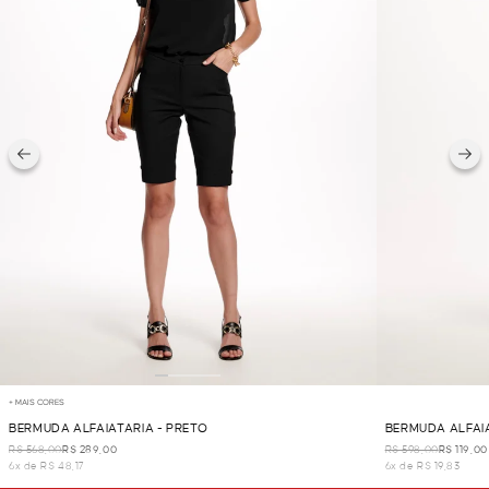
+ MAIS CORES
BERMUDA ALFAIATARIA - PRETO
BERMUDA ALFAIA
R$ 568,00
R$ 289,00
R$ 598,00
R$ 119,00
6x de R$ 48,17
6x de R$ 19,83