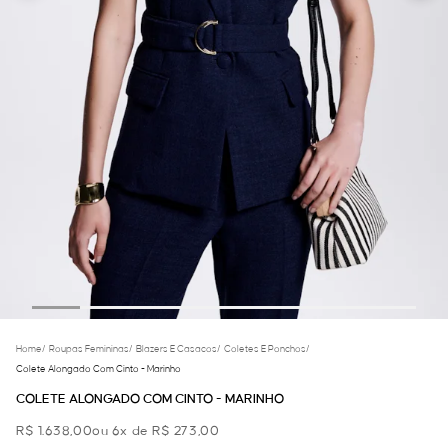
Home
/
Roupas Femininas
/
Blazers E Casacos
/
Coletes E Ponchos
/
Colete Alongado Com Cinto - Marinho
COLETE ALONGADO COM CINTO - MARINHO
R$ 1.638,00
ou 6x de R$ 273,00