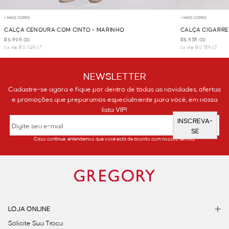
+ MAIS CORES
+ MAIS CORES
CALÇA CENOURA COM CINTO - MARINHO
CALÇA CIGARRE
R$ 898,00
R$ 838,00
6x de R$ 149,67
6x de R$ 139,67
NEWSLETTER
Cadastre-se agora e fique por dentro de todas as novidades, ofertas
e promoções que preparamos especialmente para você, em nossa
lista VIP!
INSCREVA-
SE
Caso continue, entendemos que você está de acordo com nossos termos.
LOJA ONLINE
Solicite Sua Troca