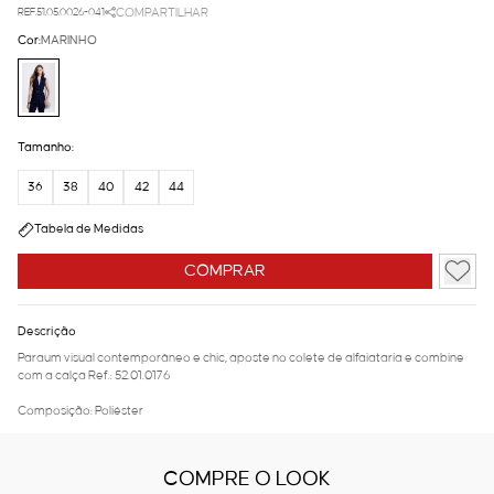
REF.51.05.0026-041
COMPARTILHAR
Cor:
MARINHO
Tamanho:
36
38
40
42
44
Tabela de Medidas
COMPRAR
Descrição
Paraum visual contemporâneo e chic, aposte no colete de alfaiataria e combine
com a calça Ref.: 52.01.0176
Composição: Poliéster
COMPRE O LOOK