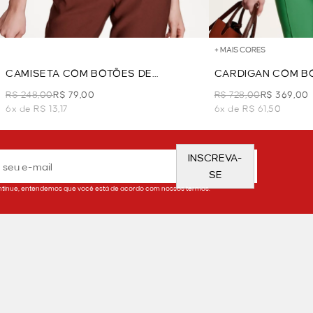
+ MAIS CORES
CAMISETA COM BOTÕES DE
CARDIGAN COM B
PÉROLAS - OFF WHITE
- OFF WHITE
R$ 248,00
R$ 79,00
R$ 728,00
R$ 369,00
6x de R$ 13,17
6x de R$ 61,50
INSCREVA-
SE
tinue, entendemos que você está de acordo com nossos termos.