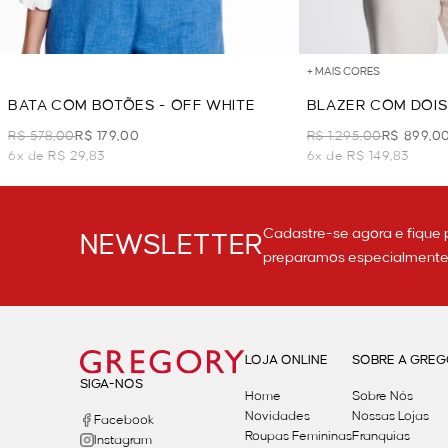
+ MAIS CORES
BATA COM BOTÕES - OFF WHITE
BLAZER COM DOIS
WHITE
R$ 578,00
R$ 179,00
R$ 1.295,00
R$ 899,0
6x de R$ 29,83
6x de R$ 149,83
Cadastre-se agora e fique 
NEWSLETTER
preparamos especialmente p
LOJA ONLINE
SOBRE A GRE
SIGA-NOS
Home
Sobre Nós
Novidades
Nossas Lojas
Facebook
Roupas Femininas
Franquias
Instagram