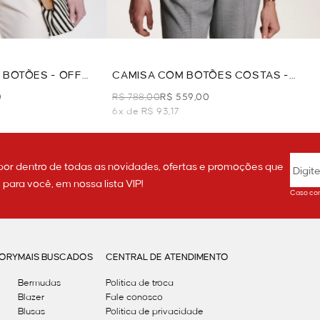
 BOTÕES - OFF
CAMISA COM BOTÕES COSTAS -
OFF WHITE
0
R$ 788,00
R$ 559,00
6x de R$ 93,17
por dentro de todas as novidades, ofertas e promoções que
ara você, em nossa lista VIP!
Caso con
GORY
MAIS BUSCADOS
CENTRAL DE ATENDIMENTO
Bermudas
Política de troca
Blazer
Fale conosco
Blusas
Politica de privacidade