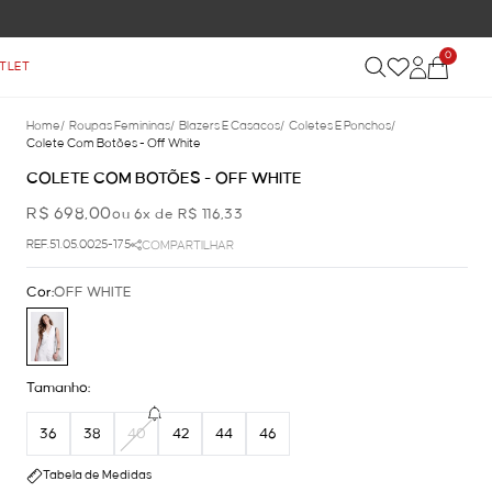
0
TLET
Home
/
Roupas Femininas
/
Blazers E Casacos
/
Coletes E Ponchos
/
Colete Com Botões - Off White
COLETE COM BOTÕES - OFF WHITE
R$ 698,00
ou 6x de R$ 116,33
REF.51.05.0025-175
COMPARTILHAR
Cor:
OFF WHITE
Tamanho:
36
38
40
42
44
46
Tabela de Medidas