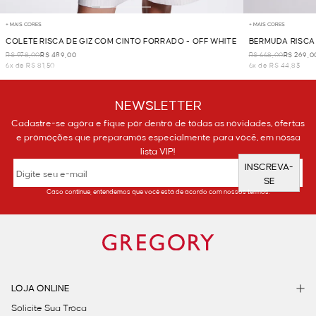
+ MAIS CORES
+ MAIS CORES
COLETE RISCA DE GIZ COM CINTO FORRADO - OFF WHITE
BERMUDA RISCA 
R$ 978,00
R$ 489,00
R$ 668,00
R$ 269,0
6x de R$ 81,50
6x de R$ 44,83
NEWSLETTER
Cadastre-se agora e fique por dentro de todas as novidades, ofertas
e promoções que preparamos especialmente para você, em nossa
lista VIP!
INSCREVA-
SE
Caso continue, entendemos que você está de acordo com nossos termos.
LOJA ONLINE
Solicite Sua Troca