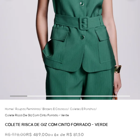
Home
/
Roupas Femininas
/
Blazers E Casacos
/
Coletes E Ponchos
/
Colete Risca De Giz Com Cinto Forrado - Verde
COLETE RISCA DE GIZ COM CINTO FORRADO - VERDE
R$ 978,00
R$ 489,00
ou 6x de R$ 81,50