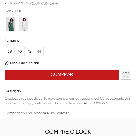
REF.51.05.0024-024
COMPARTILHAR
Cor:
VERDE
Tamanho:
38
40
42
44
Tabela de Medidas
COMPRAR
Descrição
O colete virou aposta certa para compor um look super atual. Confeccionado em
tecido risca de giz, pode ser usado com a bermuda Ref.: 54.02.0021.
Composição: 89% Viscose e 11% Poliéster
COMPRE O LOOK