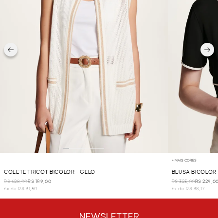
+ MAIS CORES
COLETE TRICOT BICOLOR - GELO
BLUSA BICOLOR 
R$ 628,00
R$ 189,00
R$ 325,00
R$ 229,0
6x de R$ 31,50
6x de R$ 38,17
NEWSLETTER