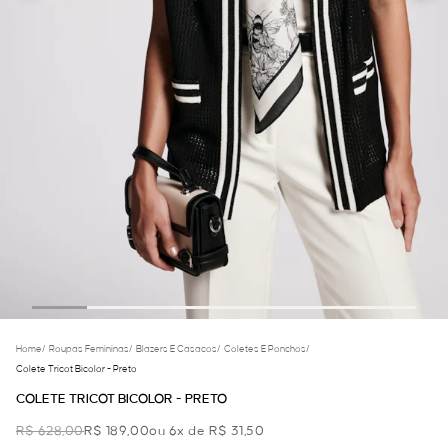
Home
/
Roupas Femininas
/
Blazers E Casacos
/
Coletes E Ponchos
/
Colete Tricot Bicolor - Preto
COLETE TRICOT BICOLOR - PRETO
R$ 628,00
R$ 189,00
ou 6x de R$ 31,50