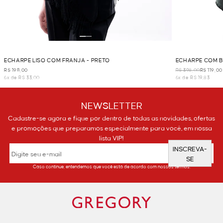
ECHARPE LISO COM FRANJA - PRETO
ECHARPE COM B
R$ 198,00
R$ 398,00
R$ 119,00
6x de R$ 33,00
6x de R$ 19,83
NEWSLETTER
Cadastre-se agora e fique por dentro de todas as novidades, ofertas
e promoções que preparamos especialmente para você, em nossa
lista VIP!
INSCREVA-
SE
Caso continue, entendemos que você está de acordo com nossos termos.