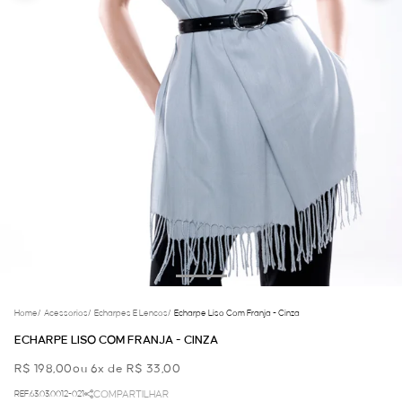
Home
/
Acessorios
/
Echarpes E Lencos
/
Echarpe Liso Com Franja - Cinza
ECHARPE LISO COM FRANJA - CINZA
R$ 198,00
ou 6x de R$ 33,00
REF.63.03.0012-021
COMPARTILHAR