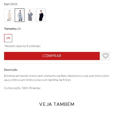
Cor:
CINZA
Tamanho:
UN
UN
*Restam apenas 3 unidades
COMPRAR
Descrição
Echarpe em tecido macio tem caimento perfeito ideal para você usar para cobrir
seus ombros em lindas cores com detalhe de franja.
Composição: 100% Poliéster
VEJA TAMBÉM