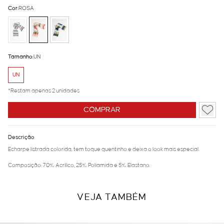
Cor:
ROSA
Tamanho:
UN
UN
*Restam apenas 2 unidades
COMPRAR
Descrição
Echarpe listrada colorida, tem toque quentinho e deixa o look mais especial.
Composição: 70% Acrilico, 25% Poliamida e 5% Elastano.
VEJA TAMBÉM