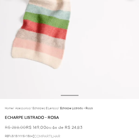
Home
/
Acessorios
/
Echarpes E Lencos
/
Echarpe Listrado - Rosa
ECHARPE LISTRADO - ROSA
R$ 288,00
R$ 149,00
ou 6x de R$ 24,83
REF.63.03.0005-038
COMPARTILHAR