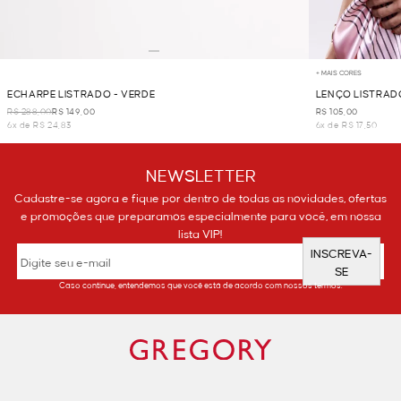
+ MAIS CORES
ECHARPE LISTRADO - VERDE
LENÇO LISTRAD
R$ 288,00
R$ 149,00
R$ 105,00
6x de R$ 24,83
6x de R$ 17,50
NEWSLETTER
Cadastre-se agora e fique por dentro de todas as novidades, ofertas
e promoções que preparamos especialmente para você, em nossa
lista VIP!
INSCREVA-
SE
Caso continue, entendemos que você está de acordo com nossos termos.