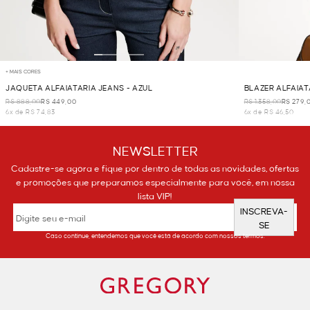
+ MAIS CORES
JAQUETA ALFAIATARIA JEANS - AZUL
BLAZER ALFAIAT
R$ 888,00
R$ 449,00
R$ 1.358,00
R$ 279,
6x de R$ 74,83
6x de R$ 46,50
NEWSLETTER
Cadastre-se agora e fique por dentro de todas as novidades, ofertas
e promoções que preparamos especialmente para você, em nossa
lista VIP!
INSCREVA-
SE
Caso continue, entendemos que você está de acordo com nossos termos.