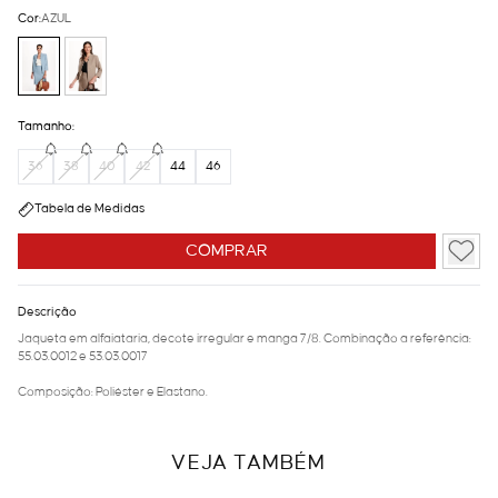
Cor:
AZUL
Tamanho:
36
38
40
42
44
46
Tabela de Medidas
COMPRAR
Descrição
Jaqueta em alfaiataria, decote irregular e manga 7/8. Combinação a referência:
55.03.0012 e 53.03.0017
Composição: Poliéster e Elastano.
VEJA TAMBÉM