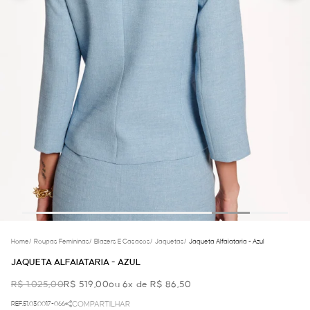
Home
/
Roupas Femininas
/
Blazers E Casacos
/
Jaquetas
/
Jaqueta Alfaiataria - Azul
JAQUETA ALFAIATARIA - AZUL
R$ 1.025,00
R$ 519,00
ou 6x de R$ 86,50
REF.51.03.0017-066
COMPARTILHAR