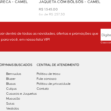
RECA - CAMEL
JAQUETA COM BOLSOS - CAMEL
R$ 1.545,00
6x de R$ 257,50
por dentro de todas as novidades, ofertas e promoções que
ara você, em nossa lista VIP!
Caso con
GORY
MAIS BUSCADOS
CENTRAL DE ATENDIMENTO
Bermudas
Política de troca
Blazer
Fale conosco
Blusas
Politica de privacidade
Calças
Contato
Casacos e Jaquetas
Macacão
Saias
Vestidos