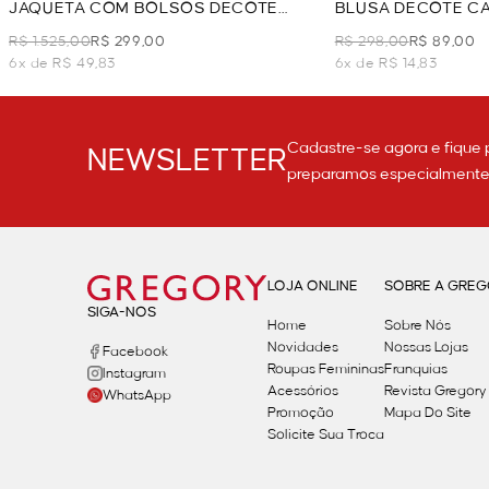
JAQUETA COM BOLSOS DECOTE
BLUSA DECOTE CA
CARECA - AZUL
R$ 1.525,00
R$ 299,00
R$ 298,00
R$ 89,00
6x de R$ 49,83
6x de R$ 14,83
Cadastre-se agora e fique 
NEWSLETTER
preparamos especialmente p
LOJA ONLINE
SOBRE A GRE
SIGA-NOS
Home
Sobre Nós
Novidades
Nossas Lojas
Facebook
Roupas Femininas
Franquias
Instagram
Acessórios
Revista Gregory
WhatsApp
Promoção
Mapa Do Site
Solicite Sua Troca