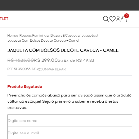
0
TLET
Home
/
Roupas Femininas
/
Blazers E Casacos
/
Jaquetas
/
Jaqueta Com Bolsos Decote Careca - Camel
JAQUETA COM BOLSOS DECOTE CARECA - CAMEL
R$ 1.525,00
R$ 299,00
ou 6x de R$ 49,83
REF.51.03.0033-141
COMPARTILHAR
Produto Esgotado
Preencha os campos abaixo para ser avisado assim que o produto
voltar ao estoque! Seja o primeiro a saber e receba ofertas
exclusivas.