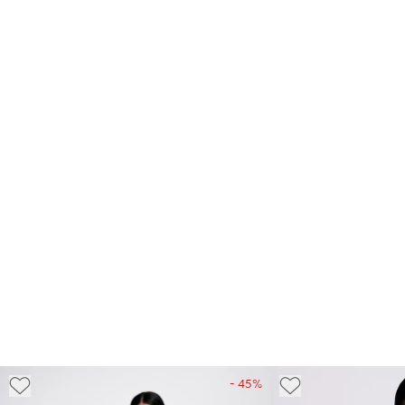
- 45%