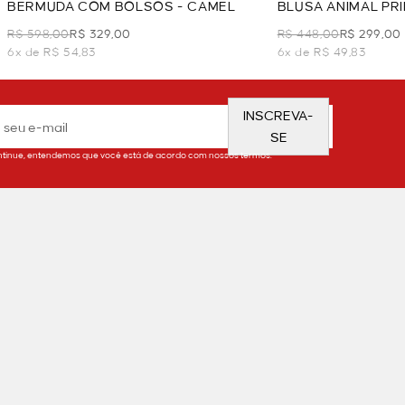
BERMUDA COM BOLSOS - CAMEL
BLUSA ANIMAL PR
MANGA 7/8 - CAM
R$ 598,00
R$ 329,00
R$ 448,00
R$ 299,00
6x de R$ 54,83
6x de R$ 49,83
INSCREVA-
SE
tinue, entendemos que você está de acordo com nossos termos.