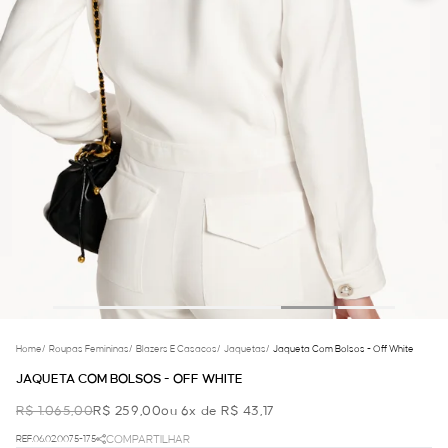
Home
/
Roupas Femininas
/
Blazers E Casacos
/
Jaquetas
/
Jaqueta Com Bolsos - Off White
JAQUETA COM BOLSOS - OFF WHITE
R$ 1.065,00
R$ 259,00
ou 6x de R$ 43,17
REF.06.02.0075-175
COMPARTILHAR