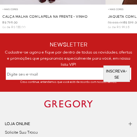
+ MAIS CORES
+ MAIS CORES
CALÇA MALHA COM LAPELA NA FRENTE - VINHO
JAQUETA COM L
R$ 798,00
R$ 888,00
R$ 599,
6x de R$ 133,00
6x de R$ 99,83
NEWSLETTER
Cadastre-se agora e fique por dentro de todas as novidades, ofertas
e promoções que preparamos especialmente para você, em nossa
lista VIP!
INSCREVA-
SE
Caso continue, entendemos que você está de acordo com nossos termos.
LOJA ONLINE
Solicite Sua Troca