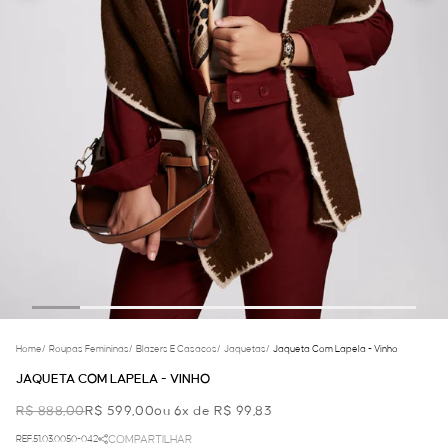
Home
/
Roupas Femininas
/
Blazers E Casacos
/
Jaquetas
/
Jaqueta Com Lapela - Vinho
JAQUETA COM LAPELA - VINHO
R$ 888,00
R$ 599,00
ou 6x de R$ 99,83
REF.51.03.0050-042
COMPARTILHAR