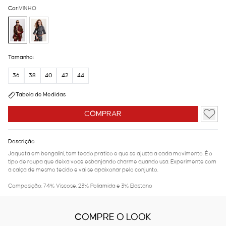
Cor:
VINHO
Tamanho:
36
38
40
42
44
Tabela de Medidas
COMPRAR
Descrição
Jaqueta em bengalini, tem tecdo prático e que se ajusta a cada movimento. É o
tipo de roupa que deixa você esbanjando charme quando usa. Experimente com
a calça de mesmo tecido e vai se apaixonar pelo conjunto.
Composição: 74% Viscose, 23% Poliamida e 3% Elastano
COMPRE O LOOK