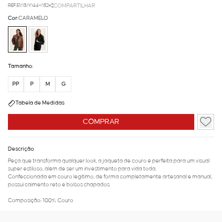
REF.51.03.0044-032
COMPARTILHAR
Cor:
CARAMELO
Tamanho:
PP
P
M
G
Tabela de Medidas
COMPRAR
Descrição
Peça que transforma qualquer look, a jaqueta de couro é perfeita para um visual
super estiloso, além de ser um investimento para vida toda.
Confeccionada em couro legitimo, de forma completamente artesanal e manual,
possui caimento reto e bolsos chapados.
Composição: 100% Couro