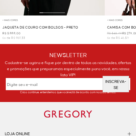
+ MAIS CORES
+ MAIS CORES
JAQUETA DE COURO COM BOLSOS - PRETO
CAMISA COM BO
R$ 5.888,00
R$ 548,00
R$ 279,0
6x de R$ 981,33
6x de R$ 46,50
NEWSLETTER
Cadastre-se agora e fique por dentro de todas as novidades, ofertas
e promoções que preparamos especialmente para você, em nossa
lista VIP!
INSCREVA-
SE
Caso continue, entendemos que você está de acordo com nossos termos.
LOJA ONLINE