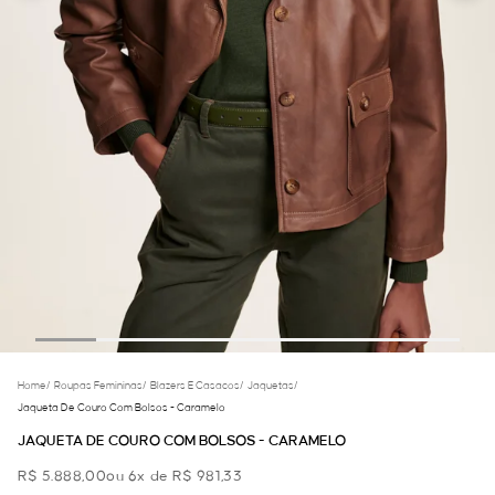
Home
/
Roupas Femininas
/
Blazers E Casacos
/
Jaquetas
/
Jaqueta De Couro Com Bolsos - Caramelo
JAQUETA DE COURO COM BOLSOS - CARAMELO
R$ 5.888,00
ou 6x de R$ 981,33