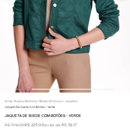
Home
/
Roupas Femininas
/
Blazers E Casacos
/
Jaquetas
/
Jaqueta De Suede Com Botões - Verde
JAQUETA DE SUEDE COM BOTÕES - VERDE
R$ 998,00
R$ 229,00
ou 6x de R$ 38,17