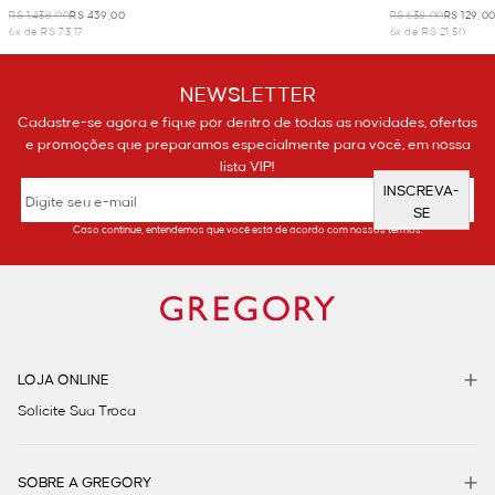
R$ 1.438,00
R$ 439,00
R$ 638,00
R$ 129,0
6x de R$ 73,17
6x de R$ 21,50
NEWSLETTER
Cadastre-se agora e fique por dentro de todas as novidades, ofertas
e promoções que preparamos especialmente para você, em nossa
lista VIP!
INSCREVA-
SE
Caso continue, entendemos que você está de acordo com nossos termos.
LOJA ONLINE
Solicite Sua Troca
SOBRE A GREGORY