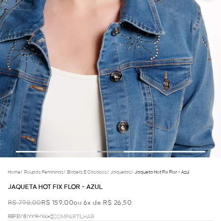
Home
/
Roupas Femininas
/
Blazers E Casacos
/
Jaquetas
/
Jaqueta Hot Fix Flor - Azul
JAQUETA HOT FIX FLOR - AZUL
R$ 798,00
R$ 159,00
ou 6x de R$ 26,50
REF.51.03.0009-066
COMPARTILHAR