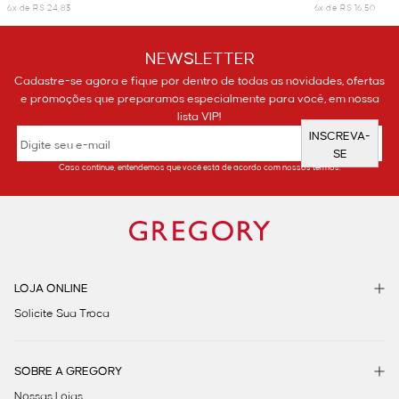
6x de R$ 24,83
6x de R$ 16,50
NEWSLETTER
Cadastre-se agora e fique por dentro de todas as novidades, ofertas
e promoções que preparamos especialmente para você, em nossa
lista VIP!
INSCREVA-
SE
Caso continue, entendemos que você está de acordo com nossos termos.
LOJA ONLINE
Solicite Sua Troca
SOBRE A GREGORY
Nossas Lojas