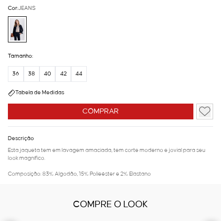
Cor:
JEANS
Tamanho:
36
38
40
42
44
Tabela de Medidas
COMPRAR
Descrição
Esta jaqueta tem em lavagem amaciada, tem corte moderno e jovial para seu
look magnífico.
Composição: 83% Algodão, 15% Polieéster e 2% Elastano
COMPRE O LOOK