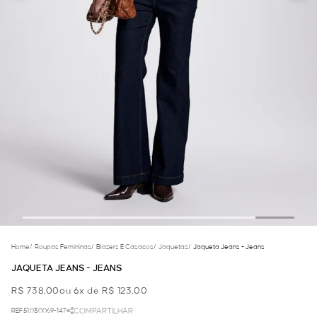
Home
/
Roupas Femininas
/
Blazers E Casacos
/
Jaquetas
/
Jaqueta Jeans - Jeans
JAQUETA JEANS - JEANS
R$ 738,00
ou 6x de R$ 123,00
REF.51.03.0069-147
COMPARTILHAR