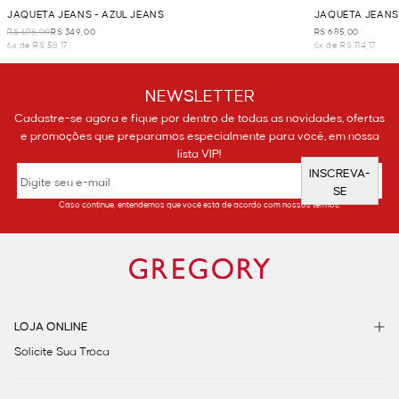
JAQUETA JEANS - AZUL JEANS
JAQUETA JEANS
R$ 698,00
R$ 349,00
R$ 685,00
6x de R$ 58,17
6x de R$ 114,17
NEWSLETTER
Cadastre-se agora e fique por dentro de todas as novidades, ofertas
e promoções que preparamos especialmente para você, em nossa
lista VIP!
INSCREVA-
SE
Caso continue, entendemos que você está de acordo com nossos termos.
LOJA ONLINE
Solicite Sua Troca