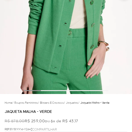
Home
/
Roupas Femininas
/
Blazers E Casacos
/
Jaquetas
/
Jaqueta Malha - Verde
JAQUETA MALHA - VERDE
R$ 878,00
R$ 259,00
ou 6x de R$ 43,17
REF.51.03.0004-024
COMPARTILHAR