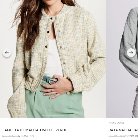
+ MAIS CORES
JAQUETA DE MALHA TWEED - VERDE
BATA MALHA JA
R$ 1.185,00
R$ 359,00
R$ 398,00
R$ 299,0