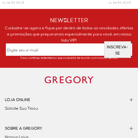
6x de R$ 59,83
6x de R$ 49,83
NEWSLETTER
Cadastre-se agora e fique por dentro de todas as novidades, ofertas
e promoções que preparamos especialmente para você, em nossa
lista VIP!
INSCREVA-
SE
Caso continue, entendemos que você está de acordo com nossos termos.
LOJA ONLINE
Solicite Sua Troca
SOBRE A GREGORY
Nossas Lojas