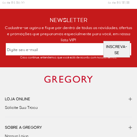
6x de R$ 38,00
6x de R$ 131,33
NEWSLETTER
Cadastre-se agora e fique por dentro de todas as novidades, ofertas
e promoções que preparamos especialmente para você, em nossa
lista VIP!
INSCREVA-
SE
Caso continue, entendemos que você está de acordo com nossos termos.
LOJA ONLINE
Solicite Sua Troca
SOBRE A GREGORY
Nossas Lojas