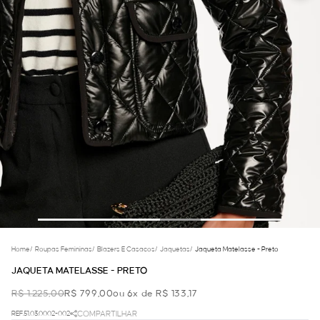
Home
/
Roupas Femininas
/
Blazers E Casacos
/
Jaquetas
/
Jaqueta Matelasse - Preto
JAQUETA MATELASSE - PRETO
R$ 1.225,00
R$ 799,00
ou 6x de R$ 133,17
REF.51.03.0002-002
COMPARTILHAR