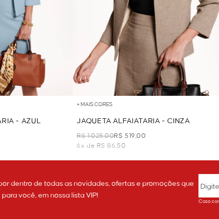
+ MAIS CORES
RIA - AZUL
JAQUETA ALFAIATARIA - CINZA
R$ 1.025,00
R$ 519,00
6x de R$ 86,50
por dentro de todas as novidades, ofertas e promoções que
ara você, em nossa lista VIP!
Caso con