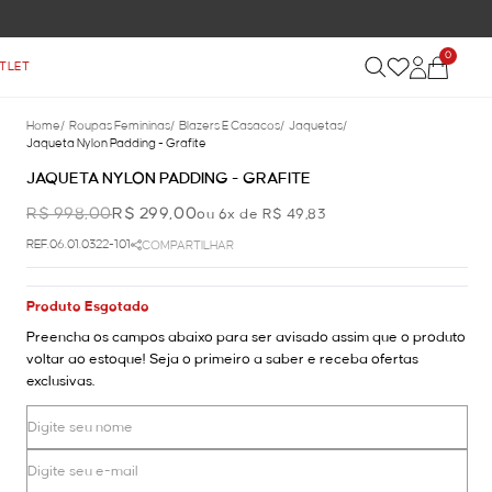
0
TLET
Home
/
Roupas Femininas
/
Blazers E Casacos
/
Jaquetas
/
Jaqueta Nylon Padding - Grafite
JAQUETA NYLON PADDING - GRAFITE
R$ 998,00
R$ 299,00
ou 6x de R$ 49,83
REF.06.01.0322-101
COMPARTILHAR
Produto Esgotado
Preencha os campos abaixo para ser avisado assim que o produto
voltar ao estoque! Seja o primeiro a saber e receba ofertas
exclusivas.