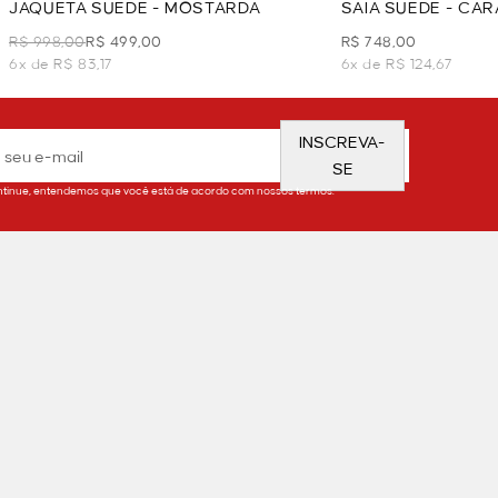
JAQUETA SUEDE - MOSTARDA
SAIA SUEDE - CA
R$ 998,00
R$ 499,00
R$ 748,00
6x de R$ 83,17
6x de R$ 124,67
INSCREVA-
SE
tinue, entendemos que você está de acordo com nossos termos.