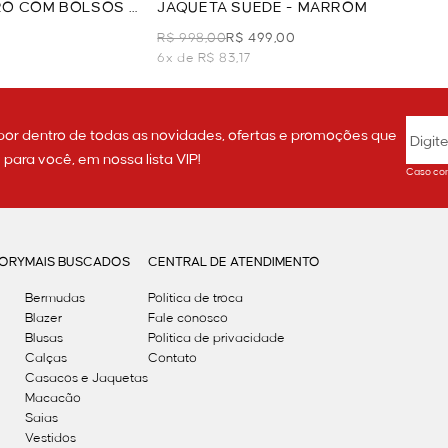
RO COM BOLSOS -
JAQUETA SUEDE - MARROM
R$ 998,00
R$ 499,00
6x de R$ 83,17
por dentro de todas as novidades, ofertas e promoções que
ara você, em nossa lista VIP!
Caso con
GORY
MAIS BUSCADOS
CENTRAL DE ATENDIMENTO
Bermudas
Política de troca
Blazer
Fale conosco
Blusas
Politica de privacidade
Calças
Contato
Casacos e Jaquetas
Macacão
Saias
Vestidos