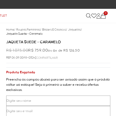
0
TLET
Home
/
Roupas Femininas
/
Blazers E Casacos
/
Jaquetas
/
Jaqueta Suede - Caramelo
JAQUETA SUEDE - CARAMELO
R$ 1.075,00
R$ 759,00
ou 6x de R$ 126,50
REF.06.09.0048-032
COMPARTILHAR
Produto Esgotado
Preencha os campos abaixo para ser avisado assim que o produto
voltar ao estoque! Seja o primeiro a saber e receba ofertas
exclusivas.