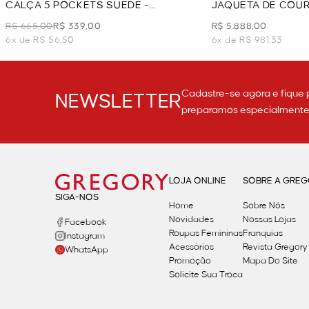
CALÇA 5 POCKETS SUEDE -
JAQUETA DE COU
CARAMELO
CARAMELO
R$ 665,00
R$ 339,00
R$ 5.888,00
6x de R$ 56,50
6x de R$ 981,33
Cadastre-se agora e fique 
NEWSLETTER
preparamos especialmente p
LOJA ONLINE
SOBRE A GRE
SIGA-NOS
Home
Sobre Nós
Novidades
Nossas Lojas
Facebook
Roupas Femininas
Franquias
Instagram
Acessórios
Revista Gregory
WhatsApp
Promoção
Mapa Do Site
Solicite Sua Troca