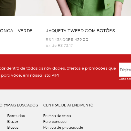
ONGA - VERDE
JAQUETA TWEED COM BOTÕES -
VERDE
R$ 1.438,00
R$ 439,00
6x de R$ 73,17
por dentro de todas as novidades, ofertas e promoções que
ara você, em nossa lista VIP!
Caso con
GORY
MAIS BUSCADOS
CENTRAL DE ATENDIMENTO
Bermudas
Política de troca
Blazer
Fale conosco
Blusas
Politica de privacidade