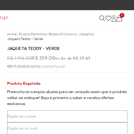
0
TLET
Home
/
Roupas Femininas
/
Blazers E Casacos
/
Jaquetas
/
Jaqueta Teddy - Verde
JAQUETA TEDDY - VERDE
R$ 1.198,00
R$ 359,00
ou 6x de R$ 59,83
REF.51.03.0025-024
COMPARTILHAR
Produto Esgotado
Preencha os campos abaixo para ser avisado assim que o produto
voltar ao estoque! Seja o primeiro a saber e receba ofertas
exclusivas.