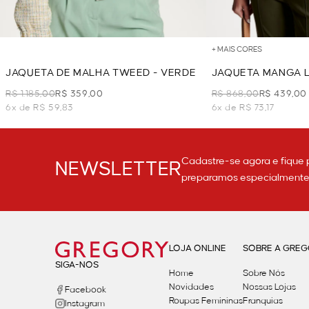
+ MAIS CORES
JAQUETA DE MALHA TWEED - VERDE
JAQUETA MANGA L
MILITAR
R$ 1.185,00
R$ 359,00
R$ 868,00
R$ 439,00
6x de R$ 59,83
6x de R$ 73,17
Cadastre-se agora e fique 
NEWSLETTER
preparamos especialmente p
LOJA ONLINE
SOBRE A GRE
SIGA-NOS
Home
Sobre Nós
Novidades
Nossas Lojas
Facebook
Roupas Femininas
Franquias
Instagram