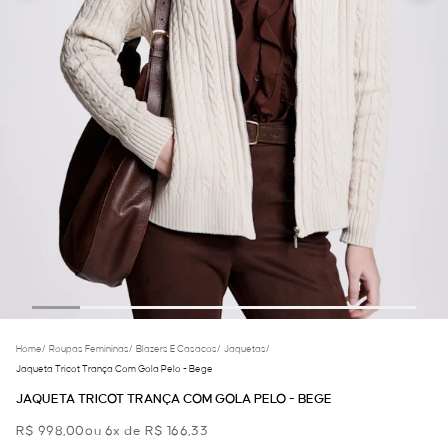
Home
/
Roupas Femininas
/
Blazers E Casacos
/
Jaquetas
/
Jaqueta Tricot Trança Com Gola Pelo - Bege
JAQUETA TRICOT TRANÇA COM GOLA PELO - BEGE
R$ 998,00
ou 6x de R$ 166,33