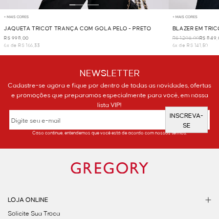
+ MAIS CORES
+ MAIS CORES
JAQUETA TRICOT TRANÇA COM GOLA PELO - PRETO
BLAZER EM TRIC
R$ 998,00
R$ 1.208,00
R$ 849,
6x de R$ 166,33
6x de R$ 141,50
NEWSLETTER
Cadastre-se agora e fique por dentro de todas as novidades, ofertas
e promoções que preparamos especialmente para você, em nossa
lista VIP!
INSCREVA-
SE
Caso continue, entendemos que você está de acordo com nossos termos.
LOJA ONLINE
Solicite Sua Troca