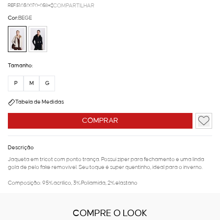
REF.51.03.0070-058
COMPARTILHAR
Cor:
BEGE
Tamanho:
P
M
G
Tabela de Medidas
COMPRAR
Descrição
Jaqueta em tricot com ponto trança. Possui zíper para fechamento e uma linda
gola de pelo fake removível. Seu toque é super quentinho, ideal para o inverno.
Composição: 95%acrílico, 3%Poliamida, 2%elastano
COMPRE O LOOK