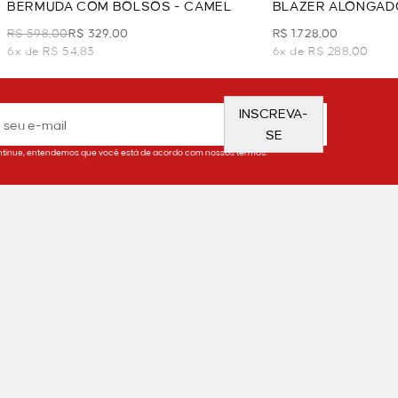
BERMUDA COM BOLSOS - CAMEL
BLAZER ALONGAD
DE FIVELAS - CAM
R$ 598,00
R$ 329,00
R$ 1.728,00
6x de R$ 54,83
6x de R$ 288,00
INSCREVA-
SE
tinue, entendemos que você está de acordo com nossos termos.