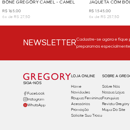
BONÉ GREGORY CAMEL - CAMEL
JAQUETA COM BO
R$ 165,00
R$ 1.545,00
6x de R$ 27,50
6x de R$ 257,50
Cadastre-se agora e fique 
NEWSLETTER
preparamos especialmente p
LOJA ONLINE
SOBRE A GRE
SIGA-NOS
Home
Sobre Nós
Novidades
Nossas Lojas
Facebook
Roupas Femininas
Franquias
Instagram
Acessórios
Revista Gregory
WhatsApp
Promoção
Mapa Do Site
Solicite Sua Troca