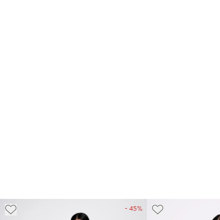
- 45%