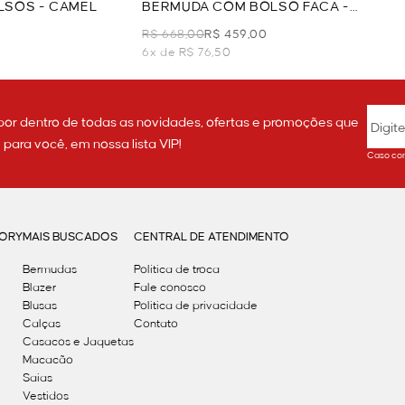
LSOS - CAMEL
BERMUDA COM BOLSO FACA -
CAMEL
R$ 668,00
R$ 459,00
6x de R$ 76,50
por dentro de todas as novidades, ofertas e promoções que
ara você, em nossa lista VIP!
Caso con
GORY
MAIS BUSCADOS
CENTRAL DE ATENDIMENTO
Bermudas
Política de troca
Blazer
Fale conosco
Blusas
Politica de privacidade
Calças
Contato
Casacos e Jaquetas
Macacão
Saias
Vestidos