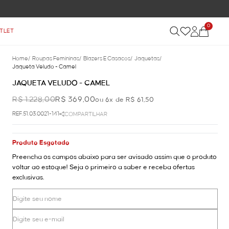
0
TLET
Home
/
Roupas Femininas
/
Blazers E Casacos
/
Jaquetas
/
Jaqueta Veludo - Camel
JAQUETA VELUDO - CAMEL
R$ 1.228,00
R$ 369,00
ou 6x de R$ 61,50
REF.51.03.0021-141
COMPARTILHAR
Produto Esgotado
Preencha os campos abaixo para ser avisado assim que o produto
voltar ao estoque! Seja o primeiro a saber e receba ofertas
exclusivas.