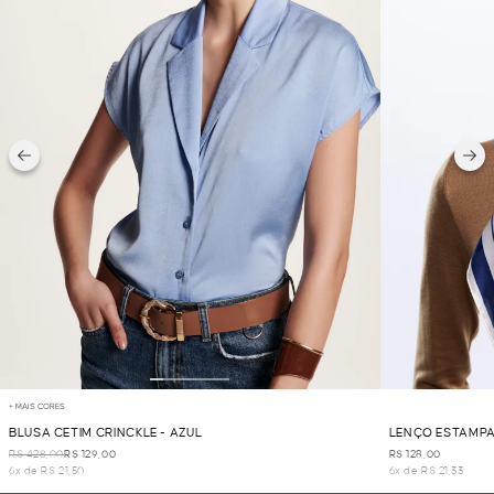
+ MAIS CORES
BLUSA CETIM CRINCKLE - AZUL
LENÇO ESTAMPA
R$ 428,00
R$ 129,00
R$ 128,00
6x de R$ 21,50
6x de R$ 21,33