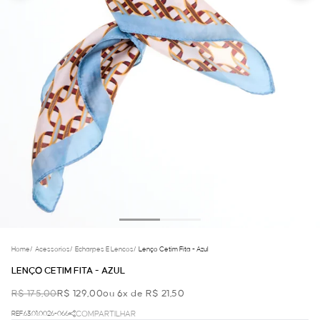
Home
/
Acessorios
/
Echarpes E Lencos
/
Lenço Cetim Fita - Azul
LENÇO CETIM FITA - AZUL
R$ 175,00
R$ 129,00
ou 6x de R$ 21,50
REF.63.01.0026-066
COMPARTILHAR