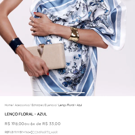
Home
/
Acessorios
/
Echarpes E Lencos
/
Lenço Floral - Azul
LENÇO FLORAL - AZUL
R$ 198,00
ou 6x de R$ 33,00
REF.63.01.0030-066
COMPARTILHAR