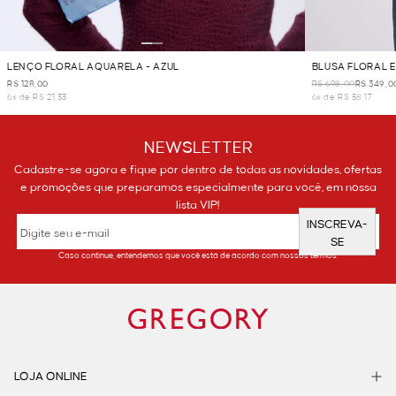
LENÇO FLORAL AQUARELA - AZUL
BLUSA FLORAL E
R$ 128,00
R$ 698,00
R$ 349,0
6x de R$ 21,33
6x de R$ 58,17
NEWSLETTER
Cadastre-se agora e fique por dentro de todas as novidades, ofertas
e promoções que preparamos especialmente para você, em nossa
lista VIP!
INSCREVA-
SE
Caso continue, entendemos que você está de acordo com nossos termos.
LOJA ONLINE