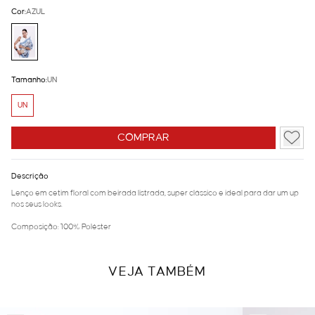
Cor:
AZUL
Tamanho:
UN
UN
COMPRAR
Descrição
Lenço em cetim floral com beirada listrada, super clássico e ideal para dar um up
nos seus looks.
Composição: 100% Poléster
VEJA TAMBÉM