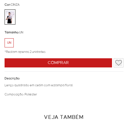
Cor:
CINZA
Tamanho:
UN
UN
*Restam apenas 2 unidades
COMPRAR
Descrição
Lenço quadrado em cetim com estampa floral.
Composição: Poliéster
VEJA TAMBÉM