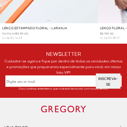
LENÇO ESTAMPADO FLORAL - LARANJA
LENÇO FLORAL -
R$ 178,00
R$ 89,00
R$ 198,00
6x de R$ 14,83
6x de R$ 33,00
NEWSLETTER
Cadastre-se agora e fique por dentro de todas as novidades, ofertas
e promoções que preparamos especialmente para você, em nossa
lista VIP!
INSCREVA-
SE
Caso continue, entendemos que você está de acordo com nossos termos.