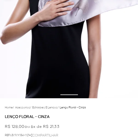
Home
/
Acessorios
/
Echarpes E Lencos
/
Lenço Floral - Cinza
LENÇO FLORAL - CINZA
R$ 128,00
ou 6x de R$ 21,33
REF.63.01.0034-021
COMPARTILHAR