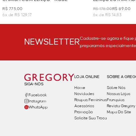
LARANJA
R$ 775,00
R$ 178,00
R$ 89,00
6x de R$ 129,17
6x de R$ 14,83
Cadastre-se agora e fique 
NEWSLETTER
preparamos especialmente p
LOJA ONLINE
SOBRE A GRE
SIGA-NOS
Home
Sobre Nós
Novidades
Nossas Lojas
Facebook
Roupas Femininas
Franquias
Instagram
Acessórios
Revista Gregory
WhatsApp
Promoção
Mapa Do Site
Solicite Sua Troca