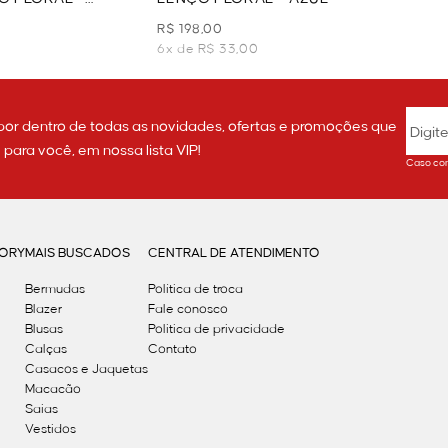
R$ 198,00
6x de R$ 33,00
por dentro de todas as novidades, ofertas e promoções que
ara você, em nossa lista VIP!
Caso con
GORY
MAIS BUSCADOS
CENTRAL DE ATENDIMENTO
Bermudas
Política de troca
Blazer
Fale conosco
Blusas
Politica de privacidade
Calças
Contato
Casacos e Jaquetas
Macacão
Saias
Vestidos