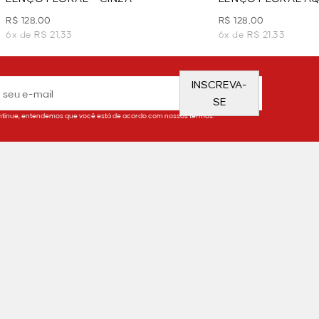
R$ 128,00
R$ 128,00
6x de R$ 21,33
6x de R$ 21,33
INSCREVA-
SE
tinue, entendemos que você está de acordo com nossos termos.