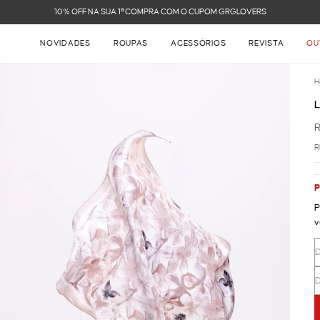
NOVIDADES
ROUPAS
ACESSÓRIOS
REVISTA
OU
H
R
P
P
v