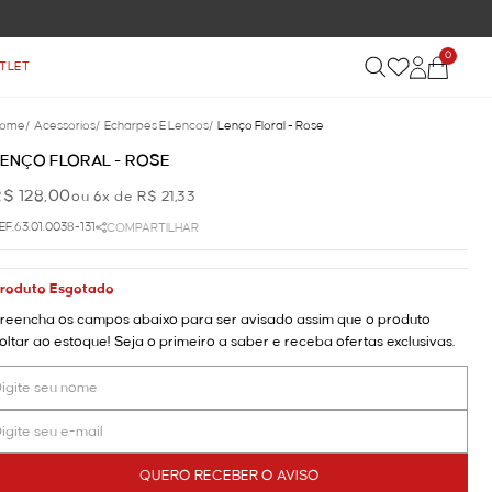
FRETE GRÁTIS NAS COMPRAS ACIMA DE R$ 899
0
TLET
ome
/
Acessorios
/
Echarpes E Lencos
/
Lenço Floral - Rose
LENÇO FLORAL - ROSE
R$ 128,00
ou 6x de R$ 21,33
EF.63.01.0038-131
COMPARTILHAR
roduto Esgotado
reencha os campos abaixo para ser avisado assim que o produto
oltar ao estoque! Seja o primeiro a saber e receba ofertas exclusivas.
QUERO RECEBER O AVISO