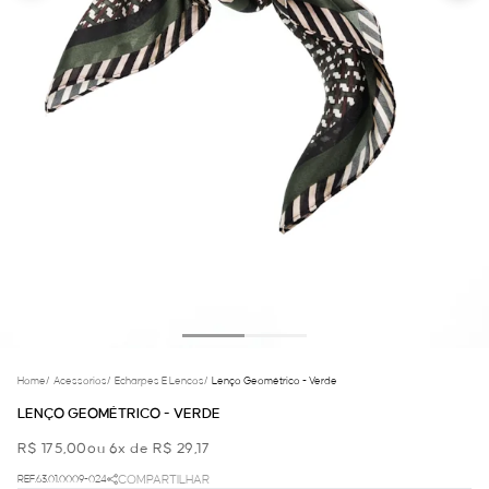
Home
/
Acessorios
/
Echarpes E Lencos
/
Lenço Geométrico - Verde
LENÇO GEOMÉTRICO - VERDE
R$ 175,00
ou 6x de R$ 29,17
REF.63.01.0009-024
COMPARTILHAR