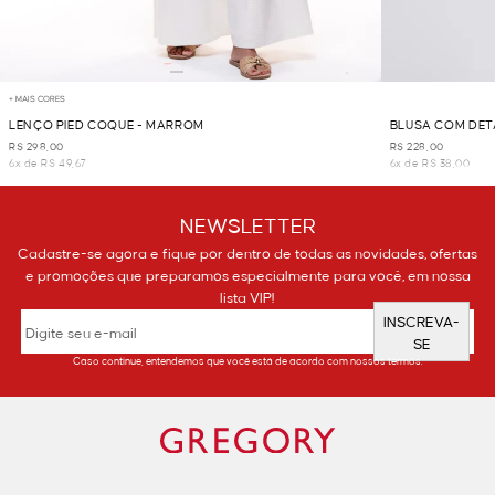
+ MAIS CORES
LENÇO PIED COQUE - MARROM
BLUSA COM DET
R$ 298,00
R$ 228,00
6x de R$ 49,67
6x de R$ 38,00
NEWSLETTER
Cadastre-se agora e fique por dentro de todas as novidades, ofertas
e promoções que preparamos especialmente para você, em nossa
lista VIP!
INSCREVA-
SE
Caso continue, entendemos que você está de acordo com nossos termos.