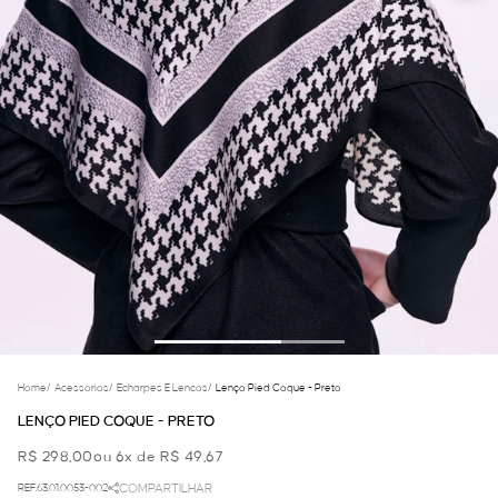
Home
/
Acessorios
/
Echarpes E Lencos
/
Lenço Pied Coque - Preto
LENÇO PIED COQUE - PRETO
R$ 298,00
ou 6x de R$ 49,67
REF.63.01.0053-002
COMPARTILHAR