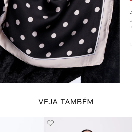
D
L
m
C
VEJA TAMBÉM