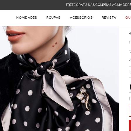
FRETE GRÁTIS NAS COMPRAS ACIMA DE R$ 899
NOVIDADES
ROUPAS
ACESSÓRIOS
REVISTA
OU
H
R
C
T