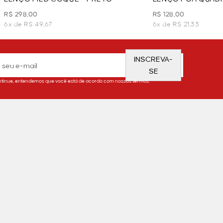
R$ 298,00
R$ 128,00
6x de R$ 49,67
6x de R$ 21,33
INSCREVA-
SE
tinue, entendemos que você está de acordo com nossos termos.