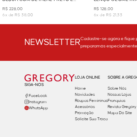
BRANCO - PRETO
R$ 228,00
R$ 128,00
6x de R$ 38,00
6x de R$ 21,33
Cadastre-se agora e fique 
NEWSLETTER
preparamos especialmente p
LOJA ONLINE
SOBRE A GRE
SIGA-NOS
Home
Sobre Nós
Novidades
Nossas Lojas
Facebook
Roupas Femininas
Franquias
Instagram
Acessórios
Revista Gregory
WhatsApp
Promoção
Mapa Do Site
Solicite Sua Troca