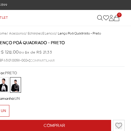
0
TLET
ome
/
Acessorios
/
Echarpes E Lencos
/
Lenço Poá Quadrado - Preto
LENÇO POÁ QUADRADO - PRETO
R$ 128,00
ou 6x de R$ 21,33
EF.63.01.0058-002
COMPARTILHAR
or:
PRETO
amanho:
UN
UN
COMPRAR