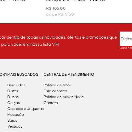
R$ 105,00
6x de R$ 17,50
por dentro de todas as novidades, ofertas e promoções que
ara você, em nossa lista VIP!
Caso con
GORY
MAIS BUSCADOS
CENTRAL DE ATENDIMENTO
Bermudas
Política de troca
Blazer
Fale conosco
Blusas
Politica de privacidade
Calças
Contato
Casacos e Jaquetas
Macacão
Saias
Vestidos