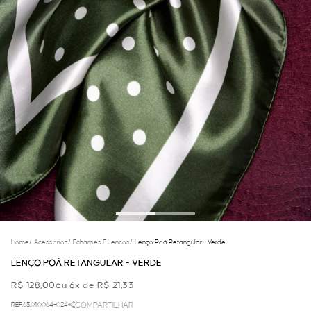
Home
/
Acessorios
/
Echarpes E Lencos
/
Lenço Poá Retangular - Verde
LENÇO POÁ RETANGULAR - VERDE
R$ 128,00
ou 6x de R$ 21,33
REF.63.01.0064-024
COMPARTILHAR