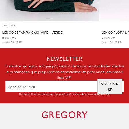
+ MAIS CORES
LENÇO ESTAMPA CASHMIRE - VERDE
LENÇO FLORAL 
R$ 128,00
R$ 128,00
6x de R$ 21,33
6x de R$ 21,33
NEWSLETTER
Cadastre-se agora e fique por dentro de todas as novidades, ofertas
e promoções que preparamos especialmente para você, em nossa
lista VIP!
INSCREVA-
SE
Caso continue, entendemos que você está de acordo com nossos termos.