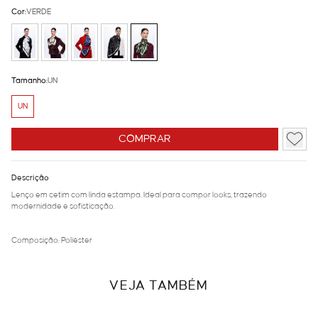
Cor:
VERDE
Tamanho:
UN
UN
COMPRAR
Descrição
Lenço em cetim com linda estampa. Ideal para compor looks, trazendo
modernidade e sofisticação.
Composição: Poliéster
VEJA TAMBÉM