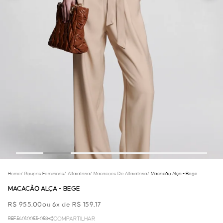
Home
/
Roupas Femininas
/
Alfaiataria
/
Macacoes De Alfaiataria
/
Macacão Alça - Bege
MACACÃO ALÇA - BEGE
R$ 955,00
ou 6x de R$ 159,17
REF.56.01.0053-058
COMPARTILHAR