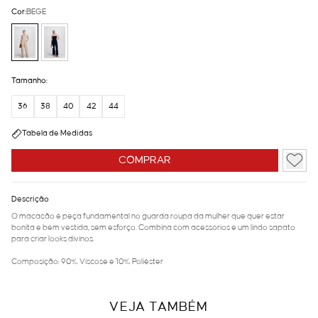
Cor:
BEGE
Tamanho:
36
38
40
42
44
Tabela de Medidas
COMPRAR
Descrição
O macacão é peça fundamental no guarda roupa da mulher que quer estar
bonita e bem vestida, sem esforço. Combina com acessórios e um lindo sapato
para criar looks divinos.
Composição: 90% Viscose e 10% Poliéster
VEJA TAMBÉM