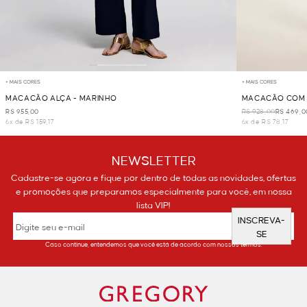
+ MAIS CORES
+ MAIS CORES
MACACÃO ALÇA - MARINHO
MACACÃO COM 
R$ 955,00
R$ 928,00
R$ 469,0
6x de R$ 159,17
6x de R$ 78,17
NEWSLETTER
Cadastre-se agora e fique por dentro de todas as novidades, ofertas
e promoções que preparamos especialmente para você, em nossa
lista VIP!
INSCREVA-
SE
Caso continue, entendemos que você está de acordo com nossos termos.