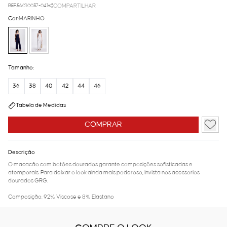
REF.56.01.0037-041
COMPARTILHAR
Cor:
MARINHO
Tamanho:
36
38
40
42
44
46
Tabela de Medidas
COMPRAR
Descrição
O macacão com botões dourados garante composições sofisticadas e
atemporais. Para deixar o look ainda mais poderoso, invista nos acessórios
dourados GRG.
Composição: 92% Viscose e 8% Elastano