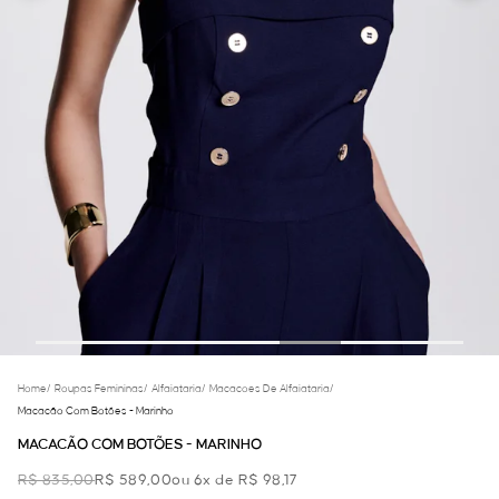
Home
/
Roupas Femininas
/
Alfaiataria
/
Macacoes De Alfaiataria
/
Macacão Com Botões - Marinho
MACACÃO COM BOTÕES - MARINHO
R$ 835,00
R$ 589,00
ou 6x de R$ 98,17