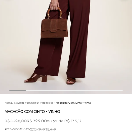
Home
/
Roupas Femininas
/
Macacoes
/
Macacão Com Cinto - Vinho
MACACÃO COM CINTO - VINHO
R$ 1.298,00
R$ 799,00
ou 6x de R$ 133,17
REF.56.01.0032-042
COMPARTILHAR