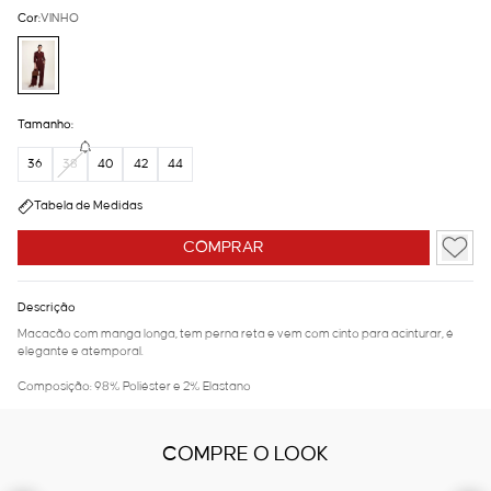
Cor:
VINHO
Tamanho:
36
38
40
42
44
Tabela de Medidas
COMPRAR
Descrição
Macacão com manga longa, tem perna reta e vem com cinto para acinturar, é
elegante e atemporal.
Composição: 98% Poliéster e 2% Elastano
COMPRE O LOOK