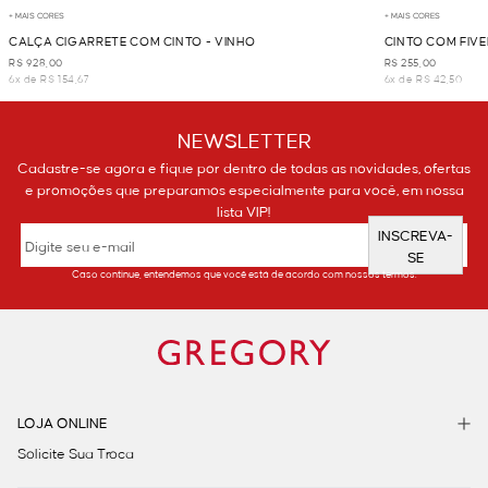
+ MAIS CORES
+ MAIS CORES
CALÇA CIGARRETE COM CINTO - VINHO
CINTO COM FIV
R$ 928,00
R$ 255,00
6x de R$ 154,67
6x de R$ 42,50
NEWSLETTER
Cadastre-se agora e fique por dentro de todas as novidades, ofertas
e promoções que preparamos especialmente para você, em nossa
lista VIP!
INSCREVA-
SE
Caso continue, entendemos que você está de acordo com nossos termos.
LOJA ONLINE
Solicite Sua Troca