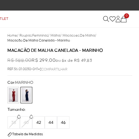
0
TLET
Home
/
Roupas Femininas
/
Malha
/
Macacoes De Malha
/
Macacão De Malha Canelada - Marinho
MACACÃO DE MALHA CANELADA - MARINHO
R$ 588,00
R$ 299,00
ou 6x de R$ 49,83
REF.56.01.0030-041
COMPARTILHAR
Cor:
MARINHO
Tamanho:
38
40
42
44
46
Tabela de Medidas