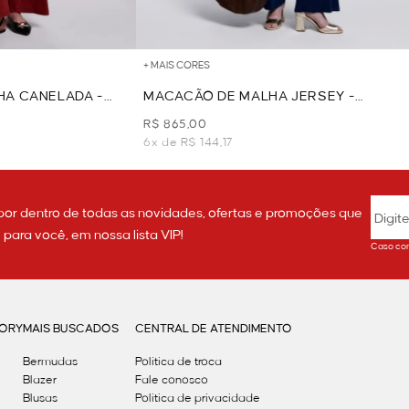
+ MAIS CORES
HA CANELADA -
MACACÃO DE MALHA JERSEY -
MARINHO
R$ 865,00
6x de R$ 144,17
por dentro de todas as novidades, ofertas e promoções que
ara você, em nossa lista VIP!
Caso con
GORY
MAIS BUSCADOS
CENTRAL DE ATENDIMENTO
Bermudas
Política de troca
Blazer
Fale conosco
Blusas
Politica de privacidade