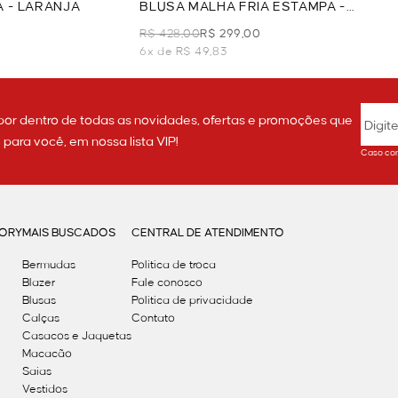
A - LARANJA
BLUSA MALHA FRIA ESTAMPA -
VERDE
R$ 428,00
R$ 299,00
6x de R$ 49,83
por dentro de todas as novidades, ofertas e promoções que
ara você, em nossa lista VIP!
Caso con
GORY
MAIS BUSCADOS
CENTRAL DE ATENDIMENTO
Bermudas
Política de troca
Blazer
Fale conosco
Blusas
Politica de privacidade
Calças
Contato
Casacos e Jaquetas
Macacão
Saias
Vestidos