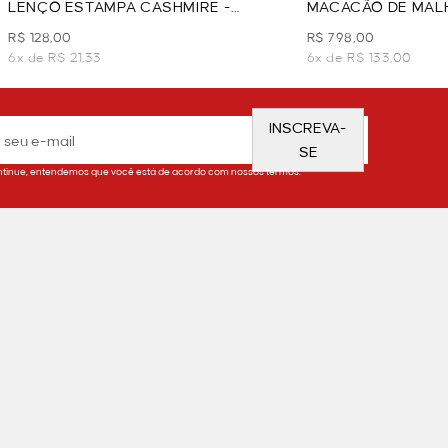
LENÇO ESTAMPA CASHMIRE -
MACACÃO DE MALH
LARANJA
R$ 128,00
R$ 798,00
6x de R$ 21,33
6x de R$ 133,00
INSCREVA-
SE
tinue, entendemos que você está de acordo com nossos termos.