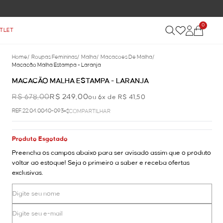
0
TLET
Home
/
Roupas Femininas
/
Malha
/
Macacoes De Malha
/
Macacão Malha Estampa - Laranja
MACACÃO MALHA ESTAMPA - LARANJA
R$ 678,00
R$ 249,00
ou 6x de R$ 41,50
REF.22.04.0040-093
COMPARTILHAR
Produto Esgotado
Preencha os campos abaixo para ser avisado assim que o produto
voltar ao estoque! Seja o primeiro a saber e receba ofertas
exclusivas.