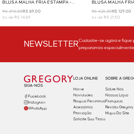
BLUSA MALHA FRIA ESTAMPA -
BLUSA MALHA FRI
LARANJA
R$ 298,00
R$ 89,00
R$ 428,00
R$ 129,00
6x de R$ 14,83
6x de R$ 21,50
Cadastre-se agora e fique 
NEWSLETTER
preparamos especialmente p
LOJA ONLINE
SOBRE A GRE
SIGA-NOS
Home
Sobre Nós
Novidades
Nossas Lojas
Facebook
Roupas Femininas
Franquias
Instagram
Acessórios
Revista Gregory
WhatsApp
Promoção
Mapa Do Site
Solicite Sua Troca