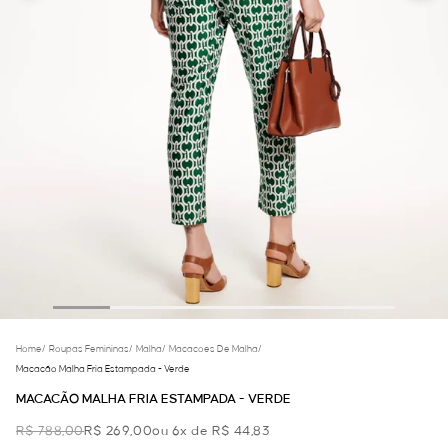
Home
/
Roupas Femininas
/
Malha
/
Macacoes De Malha
/
Macacão Malha Fria Estampada - Verde
MACACÃO MALHA FRIA ESTAMPADA - VERDE
R$ 788,00
R$ 269,00
ou 6x de R$ 44,83