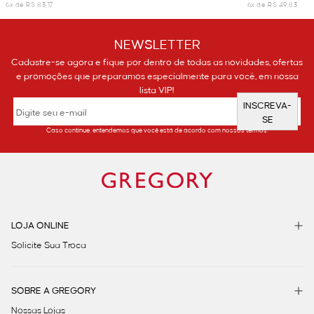
6x de R$ 83,17
6x de R$ 49,83
NEWSLETTER
Cadastre-se agora e fique por dentro de todas as novidades, ofertas
e promoções que preparamos especialmente para você, em nossa
lista VIP!
INSCREVA-
SE
Caso continue, entendemos que você está de acordo com nossos termos.
LOJA ONLINE
Solicite Sua Troca
SOBRE A GREGORY
Nossas Lojas