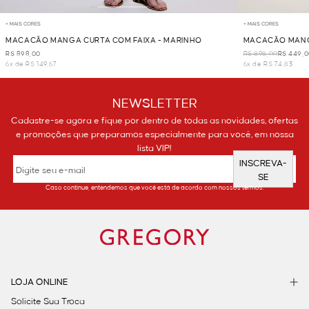
+ MAIS CORES
+ MAIS CORES
MACACÃO MANGA CURTA COM FAIXA - MARINHO
MACACÃO MANGA
VERDE
R$ 898,00
R$ 898,00
R$ 449,
6x de R$ 149,67
6x de R$ 74,83
NEWSLETTER
Cadastre-se agora e fique por dentro de todas as novidades, ofertas
e promoções que preparamos especialmente para você, em nossa
lista VIP!
INSCREVA-
SE
Caso continue, entendemos que você está de acordo com nossos termos.
LOJA ONLINE
Solicite Sua Troca