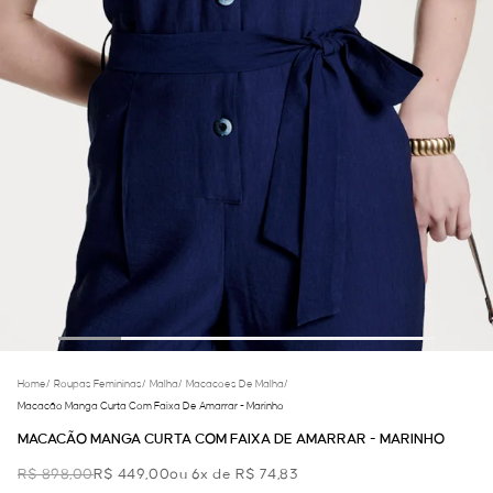
Home
/
Roupas Femininas
/
Malha
/
Macacoes De Malha
/
Macacão Manga Curta Com Faixa De Amarrar - Marinho
MACACÃO MANGA CURTA COM FAIXA DE AMARRAR - MARINHO
R$ 898,00
R$ 449,00
ou 6x de R$ 74,83