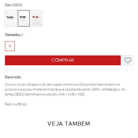
Cor:
VERDE
Tamanho:
U
U
COMPRAR
Descrição
O novo óculos Gregory já vem super charmoso! Sua parte interna tem cor
exclusiva e possui material mais leve e resistente sendo 100% antialérgico. As
lentes ZEISS alemã tem proteção UVA + UVB + 400.
Feito no Brasil.
VEJA TAMBÉM