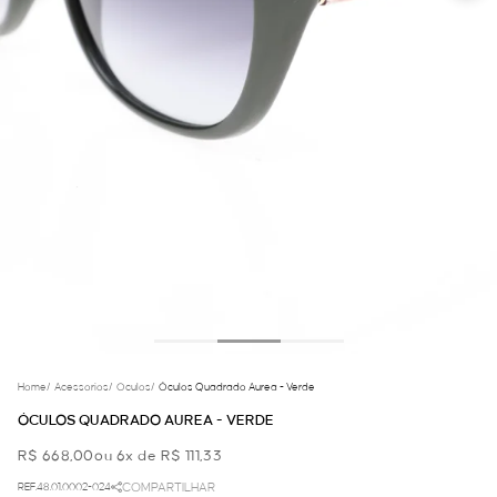
Home
/
Acessorios
/
Oculos
/
Óculos Quadrado Aurea - Verde
ÓCULOS QUADRADO AUREA - VERDE
R$ 668,00
ou 6x de R$ 111,33
REF.48.01.0002-024
COMPARTILHAR