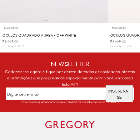
+ MAIS CORES
+ MAIS CORES
ÓCULOS QUADRADO AUREA - OFF WHITE
ÓCULOS QUADRA
R$ 668,00
R$ 668,00
6x de R$ 111,33
6x de R$ 111,33
NEWSLETTER
Cadastre-se agora e fique por dentro de todas as novidades, ofertas
e promoções que preparamos especialmente para você, em nossa
lista VIP!
INSCREVA-
SE
Caso continue, entendemos que você está de acordo com nossos termos.