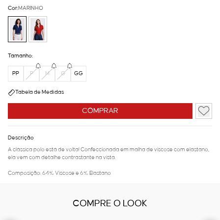
Cor:
MARINHO
Tamanho:
PP
P
M
G
GG
Tabela de Medidas
COMPRAR
Descrição
A clássica polo está de volta! Confeccionada em malha de viscose com elastano,
ela vem com detalhe contrastante na vista.
Composição: 64% Viscose e 6% Elastano
COMPRE O LOOK