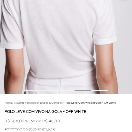
Home
/
Roupas Femininas
/
Blusas E Camisas
/
Polo Leve Com Vivo Na Gola - Off White
POLO LEVE COM VIVO NA GOLA - OFF WHITE
R$ 288,00
ou 6x de R$ 48,00
REF.50.12.0001-175
COMPARTILHAR