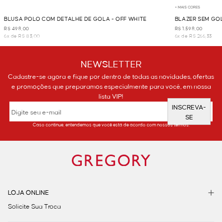
+ MAIS CORES
BLUSA POLO COM DETALHE DE GOLA - OFF WHITE
BLAZER SEM GOL
R$ 498,00
R$ 1.598,00
6x de R$ 83,00
6x de R$ 266,33
NEWSLETTER
Cadastre-se agora e fique por dentro de todas as novidades, ofertas
e promoções que preparamos especialmente para você, em nossa
lista VIP!
INSCREVA-
SE
Caso continue, entendemos que você está de acordo com nossos termos.
LOJA ONLINE
Solicite Sua Troca