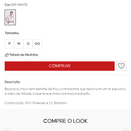
Cor:
OFF WHITE
Tamanho:
P
M
G
GG
Tabela de Medidas
COMPRAR
Descrição
Blusa polo tricor tem detalhe de friso contrastante que deixa com um ar esportivo
e cheio de atitude, toque leve e macio para essa estação.
Composição: 98% Poliéster e 2% Elastano
COMPRE O LOOK