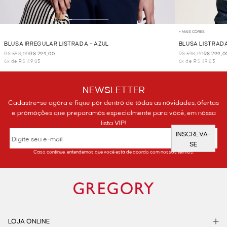
+ MAIS CORES
BLUSA IRREGULAR LISTRADA - AZUL
BLUSA LISTRADA
R$ 588,00
R$ 299,00
R$ 598,00
R$ 299,0
6x de R$ 49,83
6x de R$ 49,83
NEWSLETTER
Cadastre-se agora e fique por dentro de todas as novidades, ofertas
e promoções que preparamos especialmente para você, em nossa
lista VIP!
INSCREVA-
SE
Caso continue, entendemos que você está de acordo com nossos termos.
LOJA ONLINE