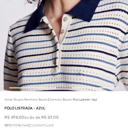
Home
/
Roupas Femininas
/
Blusas E Camisas
/
Blusas
/
Polo Listrada - Azul
POLO LISTRADA - AZUL
R$ 498,00
ou 6x de R$ 83,00
REF.50.01.1036-066
COMPARTILHAR