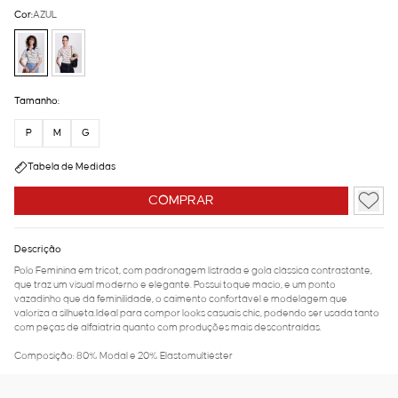
Cor:
AZUL
Tamanho:
P
M
G
Tabela de Medidas
COMPRAR
Descrição
Polo Feminina em tricot, com padronagem listrada e gola clássica contrastante,
que traz um visual moderno e elegante. Possui toque macio, e um ponto
vazadinho que dá feminilidade, o caimento confortável e modelagem que
valoriza a silhueta.Ideal para compor looks casuais chic, podendo ser usada tanto
com peças de alfaiatria quanto com produções mais descontraídas.
Composição: 80% Modal e 20% Elastomultiéster