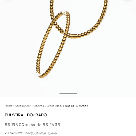
Home
/
Acessorios
/
Pulseiras E Braceletes
/
Pulseira - Dourado
PULSEIRA - DOURADO
R$ 158,00
ou 6x de R$ 26,33
REF.59.01.0005-134
COMPARTILHAR