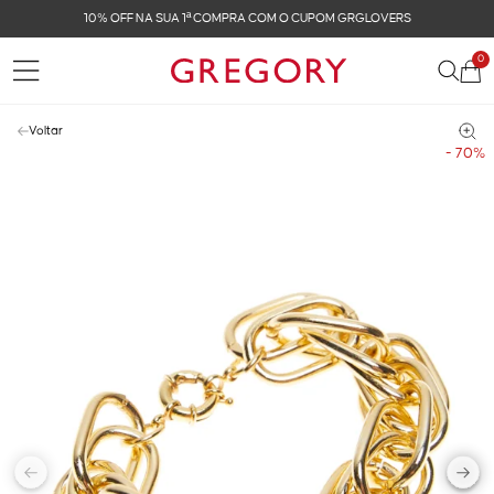
10% OFF NA SUA 1ª COMPRA COM O CUPOM GRGLOVERS
0
Voltar
- 70%