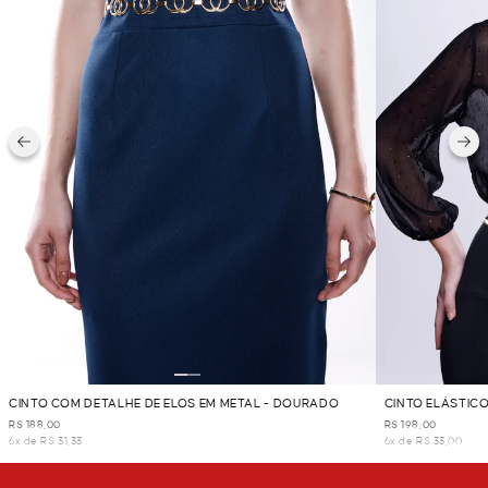
CINTO COM DETALHE DE ELOS EM METAL - DOURADO
CINTO ELÁSTIC
DOURADO
R$ 188,00
R$ 198,00
6x de R$ 31,33
6x de R$ 33,00