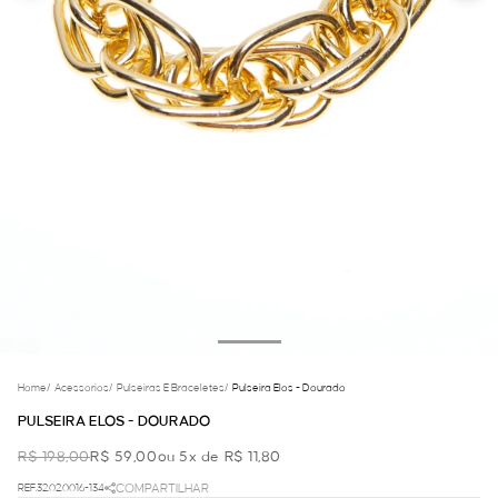
Home
/
Acessorios
/
Pulseiras E Braceletes
/
Pulseira Elos - Dourado
PULSEIRA ELOS - DOURADO
R$ 198,00
R$ 59,00
ou 5x de R$ 11,80
REF.32.02.0016-134
COMPARTILHAR