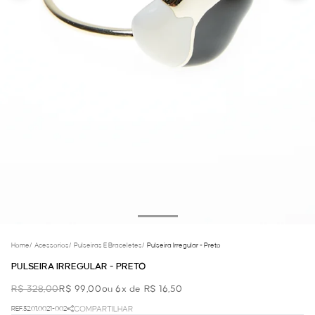
Home
/
Acessorios
/
Pulseiras E Braceletes
/
Pulseira Irregular - Preto
PULSEIRA IRREGULAR - PRETO
R$ 328,00
R$ 99,00
ou 6x de R$ 16,50
REF.32.01.0021-002
COMPARTILHAR