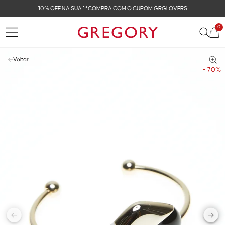
10% OFF NA SUA 1ª COMPRA COM O CUPOM GRGLOVERS
0
Voltar
- 70%