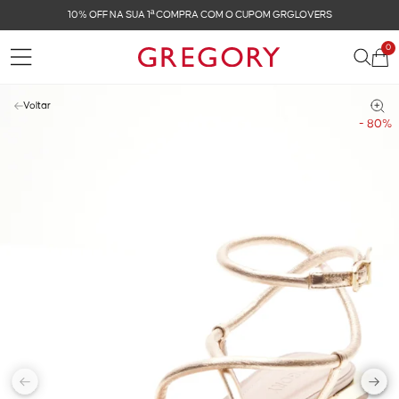
10% OFF NA SUA 1ª COMPRA COM O CUPOM GRGLOVERS
0
Voltar
- 80%