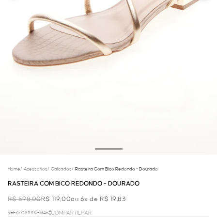
Home
/
Acessorios
/
Calcados
/
Rasteira Com Bico Redondo - Dourado
RASTEIRA COM BICO REDONDO - DOURADO
R$ 598,00
R$ 119,00
ou 6x de R$ 19,83
REF.67.01.0002-134
COMPARTILHAR