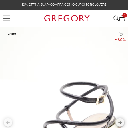
10% OFF NA SUA 1ª COMPRA COM O CUPOM GRGLOVERS
0
Voltar
- 80%