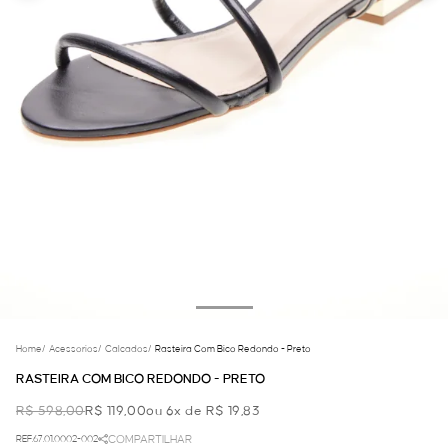
Home
/
Acessorios
/
Calcados
/
Rasteira Com Bico Redondo - Preto
RASTEIRA COM BICO REDONDO - PRETO
R$ 598,00
R$ 119,00
ou 6x de R$ 19,83
REF.67.01.0002-002
COMPARTILHAR