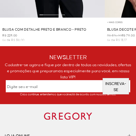
+ MAIS CORES
BLUSA COM DETALHE PRETO E BRANCO - PRETO
BLUSA DECOTE 
R$ 228,00
R$ 376,00
R$ 79,00
6x de R$ 38,00
6x de R$ 13,17
NEWSLETTER
Cadastre-se agora e fique por dentro de todas as novidades, ofertas
e promoções que preparamos especialmente para você, em nossa
lista VIP!
INSCREVA-
SE
Caso continue, entendemos que você está de acordo com nossos termos.
LOJA ONLINE