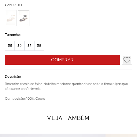
Cor:
PRETO
Tamanho:
35
36
37
38
COMPRAR
Descrição
Rasterira com bico folha, detalhe moderno quadrado no salto e tiras roliças que
são super confortáveis.
Composição: 100% Couro
VEJA TAMBÉM