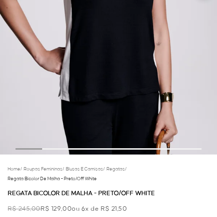
Home
/
Roupas Femininas
/
Blusas E Camisas
/
Regatas
/
Regata Bicolor De Malha - Preto/off White
REGATA BICOLOR DE MALHA - PRETO/OFF WHITE
R$ 245,00
R$ 129,00
ou 6x de R$ 21,50