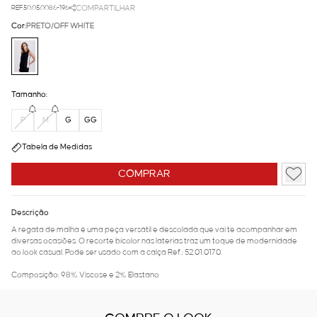
REF.50.05.0086-196
COMPARTILHAR
Cor:
PRETO/OFF WHITE
Tamanho:
P
M
G
GG
Tabela de Medidas
COMPRAR
Descrição
A regata de malha é uma peça versátil e descolada que vai te acompanhar em
diversas ocasiões. O recorte bicolor nas laterias traz um toque de modernidade
ao look casual. Pode ser usado com a calça Ref.: 52.01.0170.
Composição: 98% Viscose e 2% Elastano