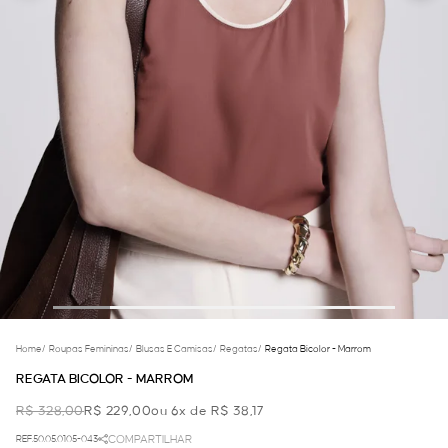
Home
/
Roupas Femininas
/
Blusas E Camisas
/
Regatas
/
Regata Bicolor - Marrom
REGATA BICOLOR - MARROM
R$ 328,00
R$ 229,00
ou 6x de R$ 38,17
REF.50.05.0105-043
COMPARTILHAR