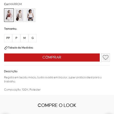
Cor:
MARROM
Tamanho:
PP
P
M
G
Tabela de Medidas
COMPRAR
Descrição
Regata em tecido macio, toda vivada em bicolor, super prática ideal para o
trabalho.
Composição: 100% Poliéster
COMPRE O LOOK