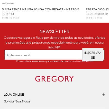
+ MAIS CORES
BLUSA RENDA MANGA LONGA COM REGATA - MARROM
REGATA BICOLOR
R$ 398,00
R$ 565,00
R$ 119,00
6x de R$ 66,33
6x de R$ 19,83
NEWSLETTER
Cadastre-se agora e fique por dentro de todas as novidades, ofertas
e promoções que preparamos especialmente para você, em nossa
lista VIP!
INSCREVA-
SE
Caso continue, entendemos que você está de acordo com nossos termos.
LOJA ONLINE
Solicite Sua Troca