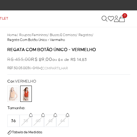
0
TLET
Home
/
Roupas Femininas
/
Blusas E Camisas
/
Regatas
/
Regata Com Botão Único - Vermelho
REGATA COM BOTÃO ÚNICO - VERMELHO
R$ 455,00
R$ 89,00
ou 6x de R$ 14,83
REF.50.05.0036-048
COMPARTILHAR
Cor:
VERMELHO
Tamanho:
36
38
40
42
44
Tabela de Medidas