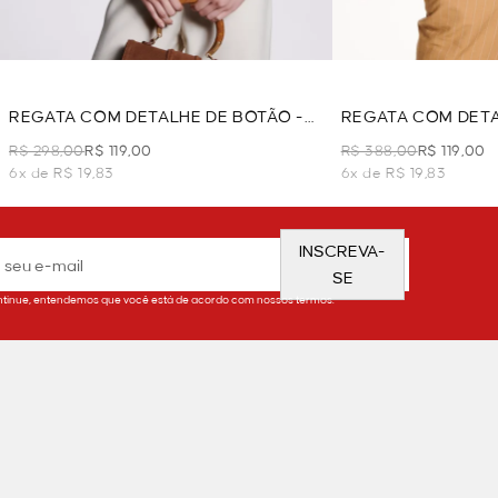
REGATA COM DETALHE DE BOTÃO -
REGATA COM DETA
BEGE
VERDE
R$ 298,00
R$ 119,00
R$ 388,00
R$ 119,00
6x de R$ 19,83
6x de R$ 19,83
INSCREVA-
SE
tinue, entendemos que você está de acordo com nossos termos.