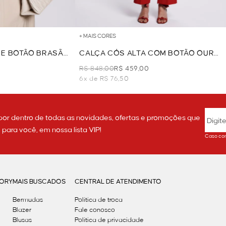
+ MAIS CORES
 E BOTÃO BRASÃO
CALÇA CÓS ALTA COM BOTÃO OURO
- VERMELHO
R$ 848,00
R$ 459,00
6x de R$ 76,50
por dentro de todas as novidades, ofertas e promoções que
ara você, em nossa lista VIP!
Caso con
GORY
MAIS BUSCADOS
CENTRAL DE ATENDIMENTO
Bermudas
Política de troca
Blazer
Fale conosco
Blusas
Politica de privacidade