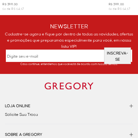
R$ 388,00
R$ 388,00
6x de R$ 64,67
6x de R$ 64,67
NEWSLETTER
Cadastre-se agora e fique por dentro de todas as novidades, ofertas
e promoções que preparamos especialmente para você, em nossa
lista VIP!
INSCREVA-
SE
Caso continue, entendemos que você está de acordo com nossos termos.
LOJA ONLINE
Solicite Sua Troca
SOBRE A GREGORY