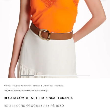
Home
/
Roupas Femininas
/
Blusas E Camisas
/
Regatas
/
Regata Com Detalhe Em Renda - Laranja
REGATA COM DETALHE EM RENDA - LARANJA
R$ 348,00
R$ 99,00
ou 6x de R$ 16,50